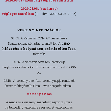
2020.03.07 (szombat) végleges startlista
2020.03.08. (vasárnap)
végleges startlista
(Frissítve: 2020.03.07. 21:05)
VERSENYINFORMÁCIÓK
03.05. A Kaposvár CDN-A* versenyre a
Szakbizottság pénzdíjat ajánlott fel. A
díjak
kifizetése a helyszínen, számla ellenében
történik!
03.02. A verseny nevezési határideje
meghosszabbításra került szerda (március 4.) 12:00-
ig.
02.18.: A verseny szombati versenynapja rendezői
kérésre kiegészült Fiatal lovas csapatfeladattal.
Versenykiírás
A rendező a versenyt megelőző napon díjlovas
rajtengedély vizsgát is szervez. A vizsgakiírás