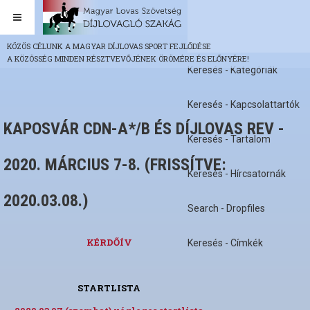
KÖZÖS CÉLUNK A MAGYAR DÍJLOVAS SPORT FEJLŐDÉSE
A KÖZÖSSÉG MINDEN RÉSZTVEVŐJÉNEK ÖRÖMÉRE ÉS ELŐNYÉRE!
Keresés - Kategóriák
Keresés - Kapcsolattartók
KAPOSVÁR CDN-A*/B ÉS DÍJLOVAS REV -
Keresés - Tartalom
2020. MÁRCIUS 7-8. (FRISSÍTVE:
Keresés - Hírcsatornák
2020.03.08.)
Search - Dropfiles
KÉRDŐÍV
Keresés - Címkék
STARTLISTA