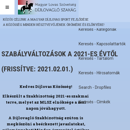
KÖZÖS CÉLUNK A MAGYAR DÍJLOVAS SPORT FEJLŐDÉSE
A KÖZÖSSÉG MINDEN RÉSZTVEVŐJÉNEK ÖRÖMÉRE ÉS ELŐNYÉRE!
Keresés - Kategóriák
Keresés - Kapcsolattartók
SZABÁLYVÁLTOZÁSOK A 2021-ES ÉVTŐL
Keresés - Tartalom
(FRISSÍTVE: 2021.02.01.)
Keresés - Hírcsatornák
Kedves Díjlovas Közösség!
Search - Dropfiles
Elkészült a Szakbizottság 2021-es szakmai
terve, melyet az MLSZ elnöksége a mai
Keresés - Címkék
napon jóváhagyott.
A Díjlovagló Szakbizottság ezúton is
megköszöni a beérkezett javaslatokat,