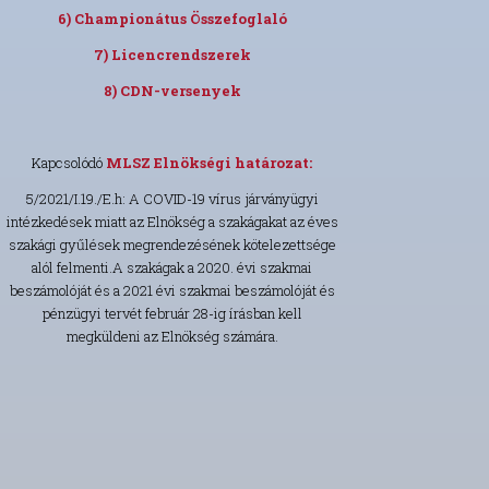
6) Championátus Összefoglaló
7) Licencrendszerek
8) CDN-versenyek
Kapcsolódó
MLSZ Elnökségi határozat:
5/2021/I.19./E.h: A COVID-19 vírus járványügyi
intézkedések miatt az Elnökség a szakágakat az éves
szakági gyűlések megrendezésének kötelezettsége
alól felmenti.A szakágak a 2020. évi szakmai
beszámolóját és a 2021 évi szakmai beszámolóját és
pénzügyi tervét február 28-ig írásban kell
megküldeni az Elnökség számára.