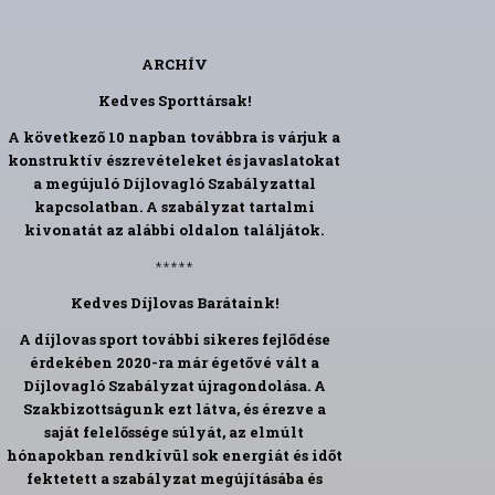
ARCHÍV
Kedves Sporttársak!
A következő 10 napban továbbra is várjuk a
konstruktív észrevételeket és javaslatokat
a megújuló Díjlovagló Szabályzattal
kapcsolatban. A szabályzat tartalmi
kivonatát az alábbi oldalon találjátok.
*****
Kedves Díjlovas Barátaink!
A díjlovas sport további sikeres fejlődése
érdekében 2020-ra már égetővé vált a
Díjlovagló Szabályzat újragondolása. A
Szakbizottságunk ezt látva, és érezve a
saját felelőssége súlyát, az elmúlt
hónapokban rendkívül sok energiát és időt
fektetett a szabályzat megújításába és