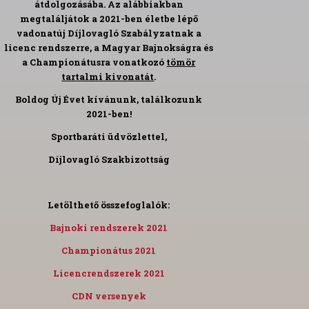
átdolgozásába. Az alábbiakban
megtaláljátok a 2021-ben életbe lépő
vadonatúj Díjlovagló Szabályzatnak a
licenc rendszerre, a Magyar Bajnokságra és
a Championátusra vonatkozó
tömör
tartalmi kivonatát
.
Boldog Új Évet kívánunk, találkozunk
2021-ben!
Sportbaráti üdvözlettel,
Díjlovagló Szakbizottság
Letölthető összefoglalók:
Bajnoki rendszerek 2021
Championátus 2021
Licencrendszerek 2021
CDN versenyek