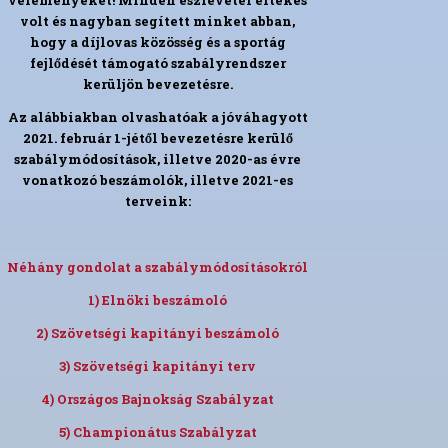
véleményeket! Minden észrevétel értékes
volt és nagyban segített minket abban,
hogy a díjlovas közösség és a sportág
fejlődését támogató szabályrendszer
kerüljön bevezetésre.
Az alábbiakban olvashatóak a jóváhagyott
2021. február 1-jétől bevezetésre kerülő
szabálymódosítások, illetve 2020-as évre
vonatkozó beszámolók, illetve 2021-es
terveink:
Néhány gondolat a szabálymódosításokról
1) Elnöki beszámoló
2) Szövetségi kapitányi beszámoló
3) Szövetségi kapitányi terv
4) Országos Bajnokság Szabályzat
5) Championátus Szabályzat