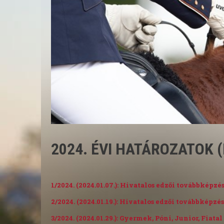
2024. ÉVI HATÁROZATOK (F
1/2024. (2024.01.07.): Hivatalos edzői továbbképzés
2/2024. (2024.01.19.): Hivatalos edzői továbbképz
3/2024. (2024.01.29.): Gyermek, Póni, Junior, Fia