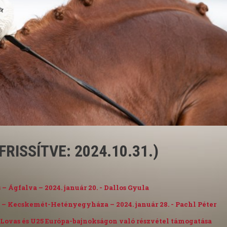
RISSÍTVE: 2024.10.31.)
 – Ágfalva – 2024. január 20. - Dallos Gyula
és – Kecskemét-Hetényegyháza – 2024. január 28. - Pachl Péter
tal Lovas és U25 Európa-bajnokságon való részvétel támogatása