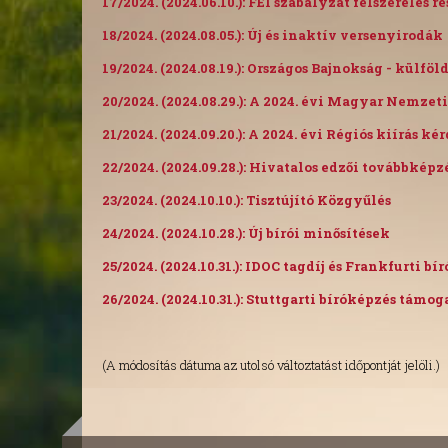
17/2024. (2024.06.10.): FEI szabályzat felszerelés ré
18/2024. (2024.08.05.): Új és inaktív versenyirodák
19/2024. (2024.08.19.): Országos Bajnokság - külföl
20/2024. (2024.08.29.): A 2024. évi Magyar Nemzet
21/2024. (2024.09.20.): A 2024. évi Régiós kiírás k
22/2024. (2024.09.28.): Hivatalos edzői továbbképzé
23/2024. (2024.10.10.): Tisztújító Közgyűlés
24/2024. (2024.10.28.): Új bírói minősítések
25/2024. (2024.10.31.): IDOC tagdíj és Frankfurti b
26/2024. (2024.10.31.): Stuttgarti bíróképzés támog
(A módosítás dátuma az utolsó változtatást időpontját jelöli.)