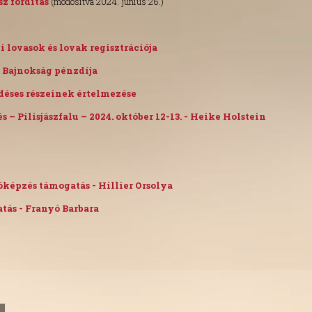
sz fordítás
(módosítva 2024. június 26.)
di lovasok és lovak regisztrációja
i Bajnokság pénzdíja
érdéses részeinek értelmezése
s – Pilisjászfalu – 2024. október 12-13. - Heike Holstein
íróképzés támogatás - Hillier Orsolya
atás - Franyó Barbara