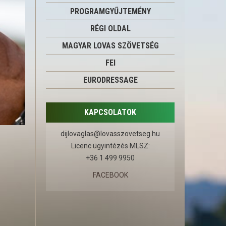
PROGRAMGYŰJTEMÉNY
RÉGI OLDAL
MAGYAR LOVAS SZÖVETSÉG
FEI
EURODRESSAGE
KAPCSOLATOK
dijlovaglas@lovasszovetseg.hu
Licenc ügyintézés MLSZ:
+36 1 499 9950
FACEBOOK