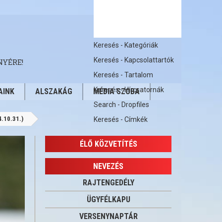
Keresés - Kategóriák
Keresés - Kapcsolattartók
NYÉRE!
Keresés - Tartalom
Keresés - Hírcsatornák
AINK
ALSZAKÁG
MÉDIA SZOBA
Search - Dropfiles
.10.31.)
Keresés - Címkék
ÉLŐ KÖZVETÍTÉS
NEVEZÉS
RAJTENGEDÉLY
ÜGYFÉLKAPU
VERSENYNAPTÁR