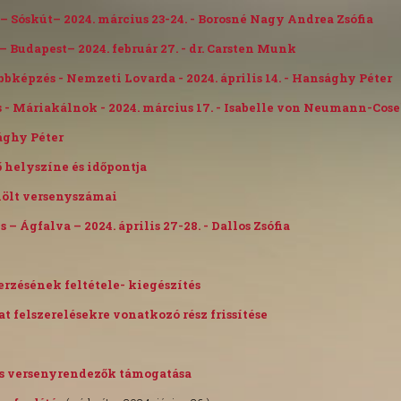
s – Sóskút– 2024. március 23-24. - Borosné Nagy Andrea Zsófia
 – Budapest– 2024. február 27. - dr. Carsten Munk
vábbképzés - Nemzeti Lovarda - 2024. április 14. - Hansághy Péter
és - Máriakálnok - 2024. március 17. - Isabelle von Neumann-Cose
sághy Péter
ő helyszíne és időpontja
elölt versenyszámai
 – Ágfalva – 2024. április 27-28. - Dallos Zsófia
szerzésének feltétele- kiegészítés
at felszerelésekre vonatkozó rész frissítése
k és versenyrendezők támogatása